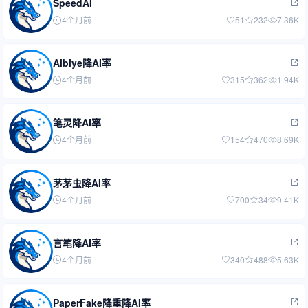
SpeedAI
4个月前
51
232
7.36K
Aibiye降AI率
4个月前
315
362
1.94K
笔灵降AI率
4个月前
154
470
8.69K
茅茅虫降AI率
4个月前
700
34
9.41K
言笔降AI率
4个月前
340
488
5.63K
PaperFake降重降AI率