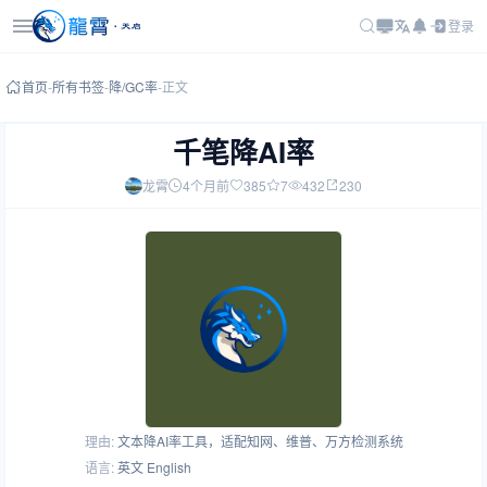
登录
首页
-
所有书签
-
降/GC率
-
正文
千笔降AI率
龙霄
4个月前
385
7
432
230
理由:
文本降AI率工具，适配知网、维普、万方检测系统
语言:
英文 English