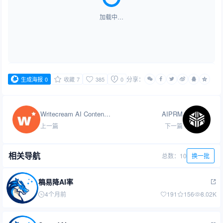
加载中…
分享：
生成海报
0
收藏
7
385
0
Writecream AI Content Detector
AIPRM
上一篇
下一篇
相关导航
总数：10
换一批
稿易降AI率
4个月前
191
156
8.02K