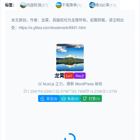
标签：
内容检测
(27)
千笔降率
(1)
降/GC率
(11)
本文原创，作者：龙霄，其版权均为龙霄所有。如需转载，请注明出
处：https://lx.yfdxs.com/bookmark/6931.html
龙霄
Lv1
Rec2
以 Nuxt.js 之力，焕新 WordPress 体验
1.30K
6.63M
32.97W
63.79W
14.23W
1.07W
关注
(3)
私信(0)
打赏(1)