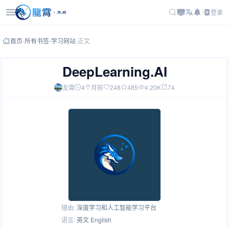
登录
首页
-
所有书签
-
学习网站
-
正文
DeepLearning.AI
龙霄
4个月前
248
485
4.20K
74
理由:
深度学习和人工智能学习平台
语言:
英文 English