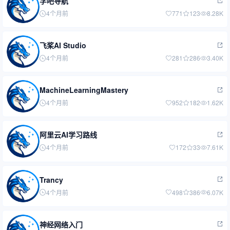
学吧导航
4个月前
771
123
8.28K
飞桨AI Studio
4个月前
281
286
3.40K
MachineLearningMastery
4个月前
952
182
1.62K
阿里云AI学习路线
4个月前
172
33
7.61K
Trancy
4个月前
498
386
6.07K
神经网络入门