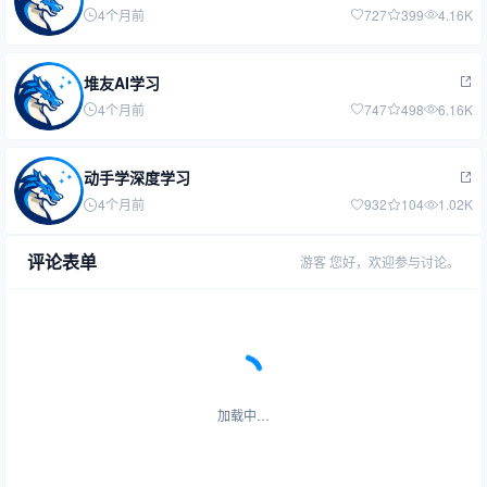
4个月前
727
399
4.16K
堆友AI学习
4个月前
747
498
6.16K
动手学深度学习
4个月前
932
104
1.02K
评论表单
游客
您好，欢迎参与讨论。
加载中…