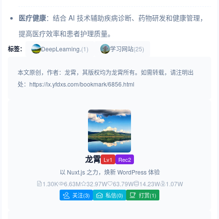
医疗健康
：结合 AI 技术辅助疾病诊断、药物研发和健康管理，
提高医疗效率和患者护理质量。
标签：
DeepLearning.
(1)
学习网站
(25)
本文原创，作者：龙霄，其版权均为龙霄所有。如需转载，请注明出
处：https://lx.yfdxs.com/bookmark/6856.html
龙霄
Lv1
Rec2
以 Nuxt.js 之力，焕新 WordPress 体验
1.30K
6.63M
32.97W
63.79W
14.23W
1.07W
关注
(3)
私信(0)
打赏(1)