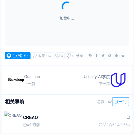
加载中…
分享：
生成海报
1
收藏
167
4
0
Gumloop
Udacity AI学院
上一篇
下一篇
相关导航
总数：62
换一批
CREAO
4个月前
282
63
2.65K