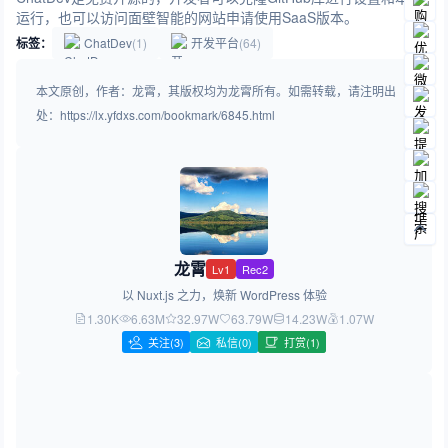
运行，也可以访问面壁智能的网站申请使用SaaS版本。
标签：
ChatDev
(1)
开发平台
(64)
本文原创，作者：龙霄，其版权均为龙霄所有。如需转载，请注明出
处：https://lx.yfdxs.com/bookmark/6845.html
龙霄
Lv1
Rec2
以 Nuxt.js 之力，焕新 WordPress 体验
1.30K
6.63M
32.97W
63.79W
14.23W
1.07W
关注
(3)
私信(0)
打赏(1)