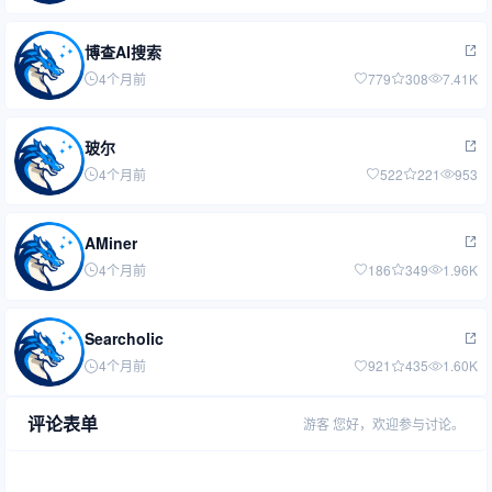
博查AI搜索
4个月前
779
308
7.41K
玻尔
4个月前
522
221
953
AMiner
4个月前
186
349
1.96K
Searcholic
4个月前
921
435
1.60K
评论表单
游客
您好，欢迎参与讨论。