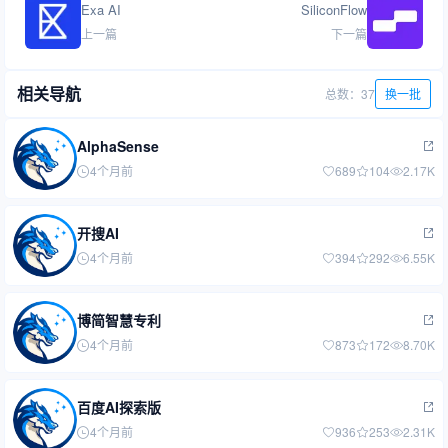
Exa AI
SiliconFlow
上一篇
下一篇
相关导航
总数：37
换一批
AlphaSense
4个月前
689
104
2.17K
开搜AI
4个月前
394
292
6.55K
博简智慧专利
4个月前
873
172
8.70K
百度AI探索版
4个月前
936
253
2.31K