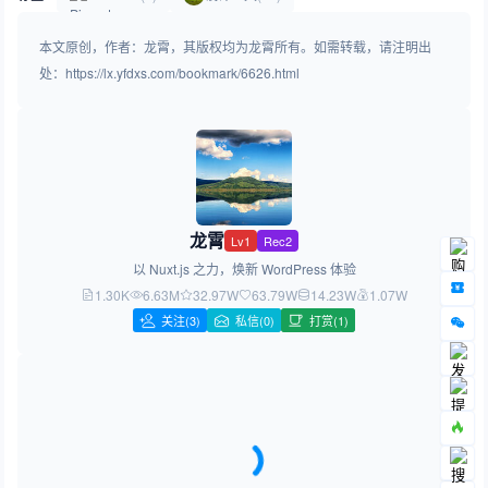
本文原创，作者：龙霄，其版权均为龙霄所有。如需转载，请注明出
处：https://lx.yfdxs.com/bookmark/6626.html
龙霄
Lv1
Rec2
以 Nuxt.js 之力，焕新 WordPress 体验
1.30K
6.63M
32.97W
63.79W
14.23W
1.07W
关注
(3)
私信(0)
打赏(1)