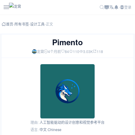
登录
首页
-
所有书签
-
设计工具
-
正文
Pimento
龙霄
4个月前
84
110
3.03K
118
理由:
人工智能驱动的设计创意和视觉参考平台
语言:
中文 Chinese