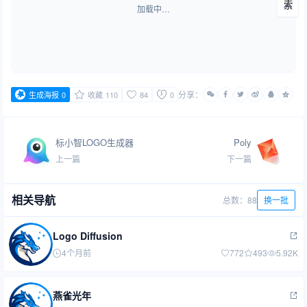
加载中…
分享：
生成海报
0
收藏
110
84
0
标小智LOGO生成器
Poly
上一篇
下一篇
相关导航
总数：88
换一批
Logo Diffusion
4个月前
772
493
5.92K
燕雀光年