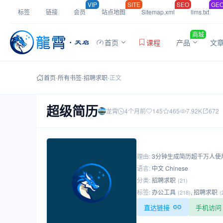
VIP
SITE
SEO
GE
标签
链接
会员
站点地图
Sitemap.xml
llms.txt
商城
首页
课程
产品
文
首页
-
所有书签
-
招聘求职
-
正文
超级简历
龙霄
4个月前
145
465
7.92K
672
理由:
3分钟生成简历超千万人使
语言:
中文 Chinese
分类:
招聘求职
(21)
标签:
办公工具
,
招聘求职
(218)
(
直达链接
手机访问