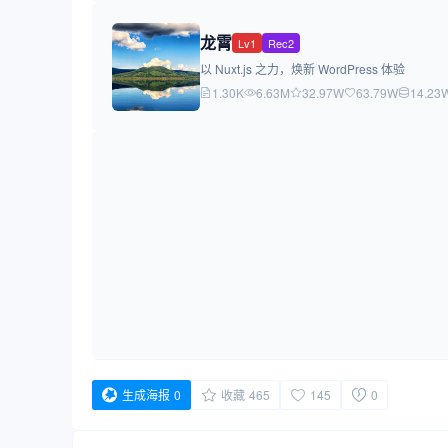
龙霄
Lv1
Rec2
以 Nuxt.js 之力，焕新 WordPress 体验
1.30K
6.63M
32.97W
63.79W
14.23
生成海报
0
收藏
465
145
0