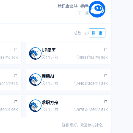
腾讯会议AI小助手
下一篇
总数：20
换一批
UP简历
283
5.16K
4个月前
893
92
6.96K
理聘AI
200
813
4个月前
440
308
1.34K
求职方舟
159
9.96K
4个月前
975
125
2.51K
游客
您好，欢迎参与讨论。