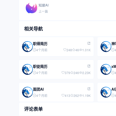
知犀AI
上一篇
相关导航
职得简历
神
4个月前
248
46
1.01K
职徒简历
xM
4个月前
379
246
2.23K
面团AI
A
4个月前
413
262
1.19K
评论表单