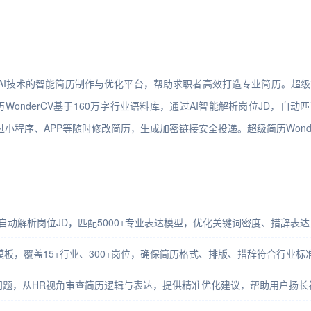
合AI技术的智能简历制作与优化平台，帮助求职者高效打造专业简历。超级简历
onderCV基于160万字行业语料库，通过AI智能解析岗位JD，
小程序、APP等随时修改简历，生成加密链接安全投递。超级简历Won
I自动解析岗位JD，匹配5000+专业表达模型，优化关键词密度、措辞表
业模板，覆盖15+行业、300+岗位，确保简历格式、排版、措辞符合行业标
问题，从HR视角审查简历逻辑与表达，提供精准优化建议，帮助用户扬长