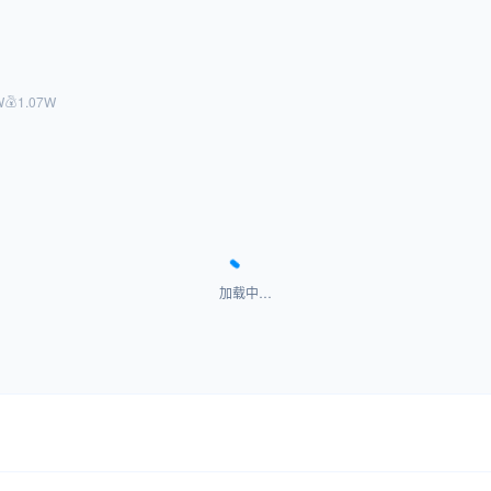
W
1.07W
加载中…