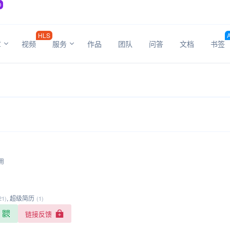
O
HLS
章
视频
服务
作品
团队
问答
文档
书签
用
,
超级简历
21)
(1)
链接反馈