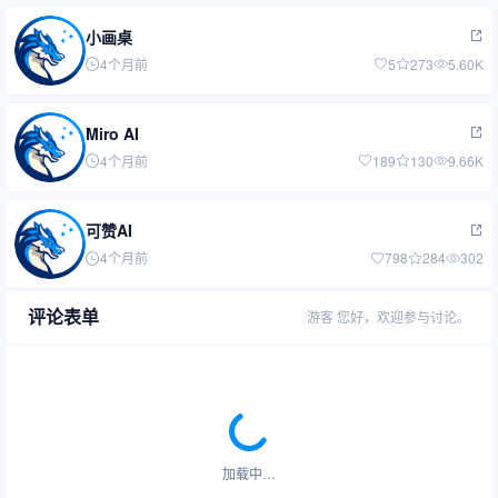
小画桌
4个月前
5
273
5.60K
Miro AI
4个月前
189
130
9.66K
可赞AI
4个月前
798
284
302
评论表单
游客
您好，欢迎参与讨论。
加载中…