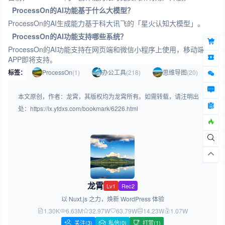
ProcessOn的AI功能基于什么大模型？
ProcessOn的AI生成能力基于科大讯飞的「星火认知大模型」。
ProcessOn的AI功能支持哪些系统？
ProcessOn的AI功能支持在网页端和微信小程序上使用，移动端
APP即将支持。
标签：
ProcessOn
(1)
办公工具
(218)
思维导图
(20)
本文原创，作者：龙霄，其版权均为龙霄所有。如需转载，请注明出
处：https://lx.yfdxs.com/bookmark/6226.html
龙霄
Lv1
Rec2
以 Nuxt.js 之力，焕新 WordPress 体验
1.30K
6.63M
32.97W
63.79W
14.23W
1.07W
关注
(3)
私信(0)
打赏(1)