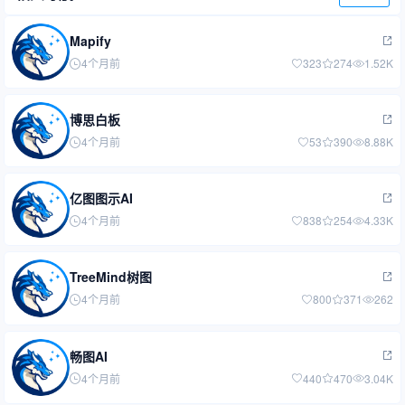
Mapify
4个月前
323
274
1.52K
博思白板
4个月前
53
390
8.88K
亿图图示AI
4个月前
838
254
4.33K
TreeMind树图
4个月前
800
371
262
畅图AI
4个月前
440
470
3.04K