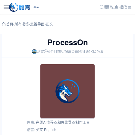
登录
首页
-
所有书签
-
思维导图
-
正文
ProcessOn
龙霄
4个月前
989
99
4.89K
248
理由:
在线AI流程图和思维导图制作工具
语言:
英文 English