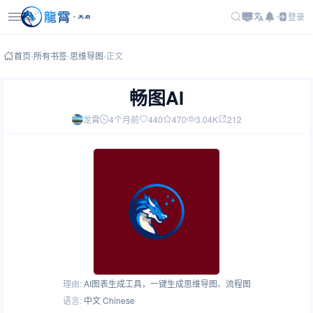
登录
首页
-
所有书签
-
思维导图
-
正文
畅图AI
龙霄
4个月前
440
470
3.04K
212
理由:
AI图表生成工具，一键生成思维导图、流程图
语言:
中文 Chinese