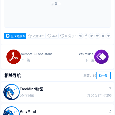
加载中…
分享：
生成海报
0
收藏
470
440
0
Acrobat AI Assistant
Whimsical
上一篇
下一篇
相关导航
总数：19
换一批
TreeMind树图
4个月前
800
371
256
AmyMind