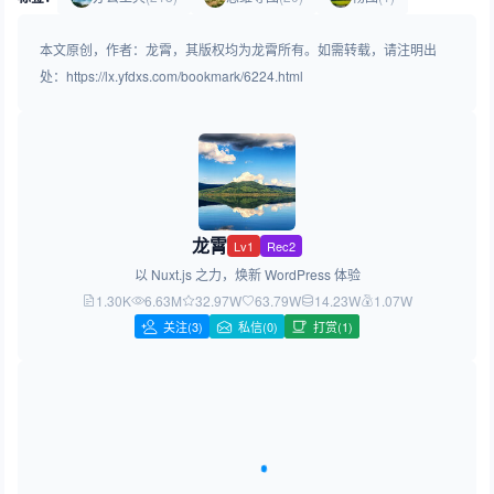
本文原创，作者：龙霄，其版权均为龙霄所有。如需转载，请注明出
处：https://lx.yfdxs.com/bookmark/6224.html
龙霄
Lv1
Rec2
以 Nuxt.js 之力，焕新 WordPress 体验
1.30K
6.63M
32.97W
63.79W
14.23W
1.07W
关注
(3)
私信(0)
打赏(1)