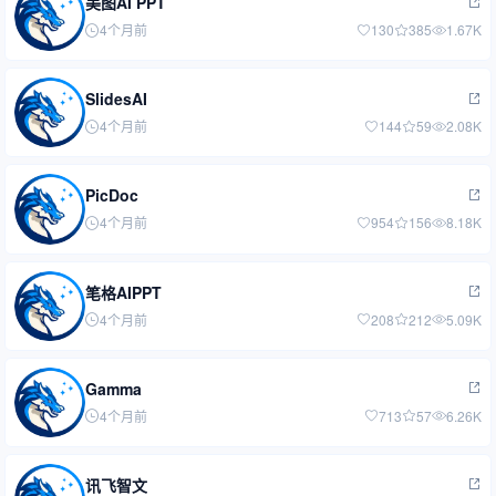
美图AI PPT
4个月前
130
385
1.67K
SlidesAI
4个月前
144
59
2.08K
PicDoc
4个月前
954
156
8.18K
笔格AIPPT
4个月前
208
212
5.09K
Gamma
4个月前
713
57
6.26K
讯飞智文