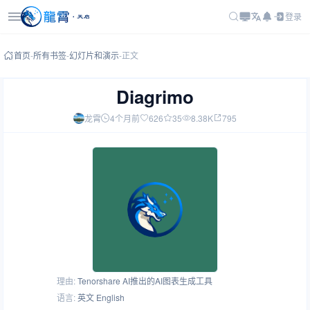
登录
首页
-
所有书签
-
幻灯片和演示
-
正文
Diagrimo
龙霄
4个月前
626
35
8.38K
795
理由:
Tenorshare AI推出的AI图表生成工具
语言:
英文 English