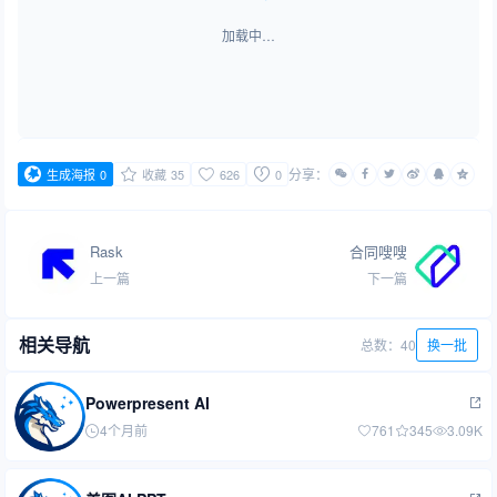
加载中…
分享：
生成海报
0
收藏
35
626
0
Rask
合同嗖嗖
上一篇
下一篇
相关导航
总数：40
换一批
Powerpresent AI
4个月前
761
345
3.09K