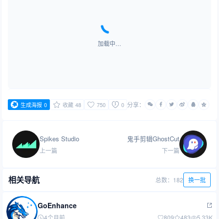
加载中…
分享：
生成海报
0
收藏
48
750
0
Spikes Studio
鬼手剪辑GhostCut
上一篇
下一篇
相关导航
总数：182
换一批
GoEnhance
4个月前
809
483
5.33K