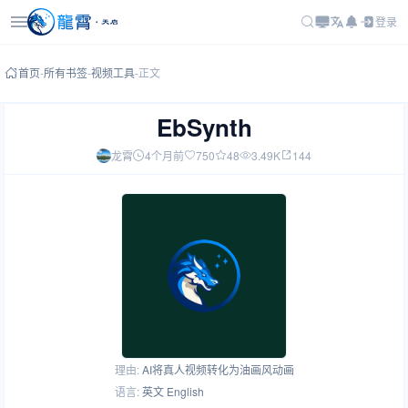
登录
首页
-
所有书签
-
视频工具
-
正文
EbSynth
龙霄
4个月前
750
48
3.49K
144
理由:
AI将真人视频转化为油画风动画
语言:
英文 English