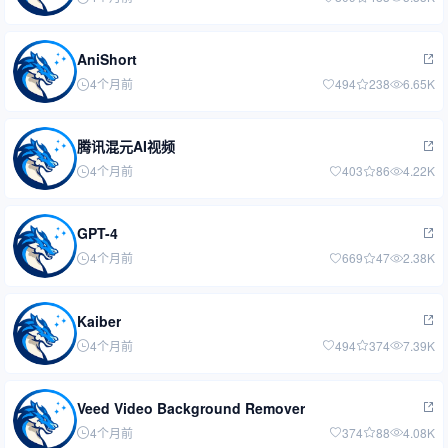
AniShort
4个月前
494
238
6.65K
腾讯混元AI视频
4个月前
403
86
4.22K
GPT-4
4个月前
669
47
2.38K
Kaiber
4个月前
494
374
7.39K
Veed Video Background Remover
4个月前
374
88
4.08K