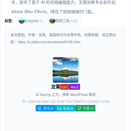
术，提供了基于 AI 的视频编辑能力，无需依赖专业软件如
Adobe After Effects，降低了视频编辑的门槛。
标签：
EbSynth
(1)
视频工具
(140)
本文原创，作者：龙霄，其版权均为龙霄所有。如需转载，请注明出
处：https://lx.yfdxs.com/bookmark/6106.html
龙霄
Lv1
Rec2
以 Nuxt.js 之力，焕新 WordPress 体验
1.30K
6.63M
32.97W
63.79W
14.23W
1.07W
关注
(3)
私信(0)
打赏(1)