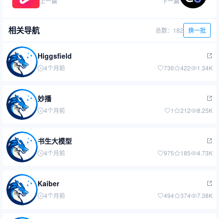
上一篇
下一篇
相关导航
总数：182
换一批
Higgsfield
4个月前
736
422
1.34K
妙播
4个月前
1
212
8.25K
书生大模型
4个月前
975
185
4.73K
Kaiber
4个月前
494
374
7.38K