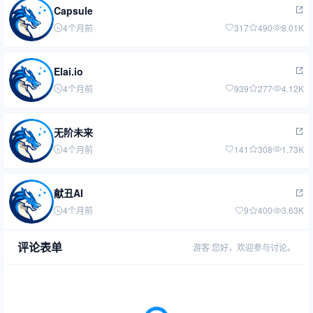
Capsule
4个月前
317
490
8.01K
Elai.io
4个月前
939
277
4.12K
无阶未来
4个月前
141
308
1.73K
献丑AI
4个月前
9
400
3.63K
评论表单
游客
您好，欢迎参与讨论。