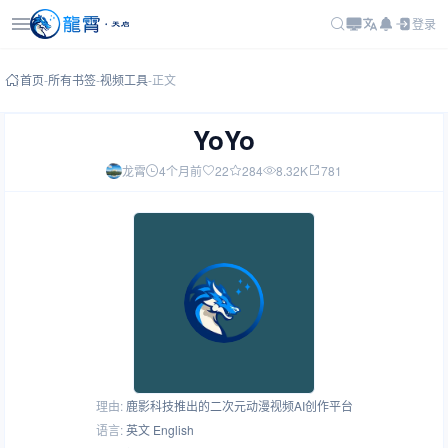
登录
首页
-
所有书签
-
视频工具
-
正文
YoYo
龙霄
4个月前
22
284
8.32K
781
理由:
鹿影科技推出的二次元动漫视频AI创作平台
语言:
英文 English