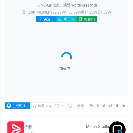
以 Nuxt.js 之力，焕新 WordPress 体验
1.30K
6.63M
32.97W
63.79W
14.23W
1.07W
关注
(3)
私信(0)
打赏(1)
加载中…
分享：
生成海报
0
收藏
284
22
0
秒创
Morph Studio