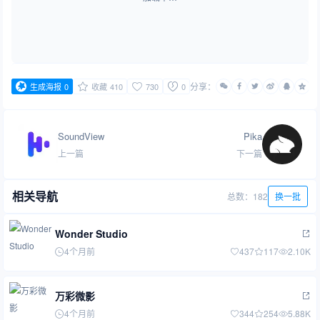
分享：
生成海报
0
收藏
410
730
0
SoundView
Pika
上一篇
下一篇
相关导航
总数：182
换一批
Wonder Studio
4个月前
437
117
2.10K
万彩微影
4个月前
344
254
5.88K