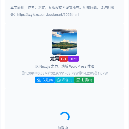
本文原创，作者：龙霄，其版权均为龙霄所有。如需转载，请注明出
处：https://lx.yfdxs.com/bookmark/6026.html
龙霄
Lv1
Rec2
以 Nuxt.js 之力，焕新 WordPress 体验
1.30K
6.63M
32.97W
63.79W
14.23W
1.07W
关注
(3)
私信(0)
打赏(1)
加载中…