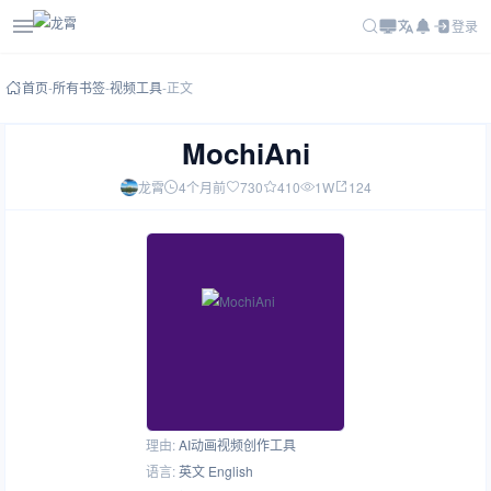
登录
首页
-
所有书签
-
视频工具
-
正文
MochiAni
龙霄
4个月前
730
410
1W
124
理由:
AI动画视频创作工具
语言:
英文 English