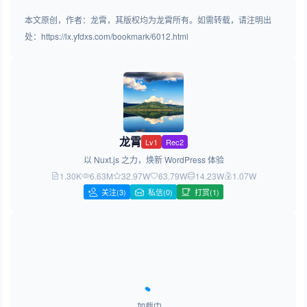
本文原创，作者：龙霄，其版权均为龙霄所有。如需转载，请注明出
处：https://lx.yfdxs.com/bookmark/6012.html
龙霄
Lv1
Rec2
以 Nuxt.js 之力，焕新 WordPress 体验
1.30K
6.63M
32.97W
63.79W
14.23W
1.07W
关注
(3)
私信(0)
打赏(1)
加载中…