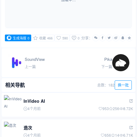
分享：
生成海报
0
收藏
466
590
0
SoundView
Pika
上一篇
下一篇
相关导航
总数：182
换一批
InVideo AI
4个月前
953
256
8.72K
造次
4个月前
656
14
6.71K