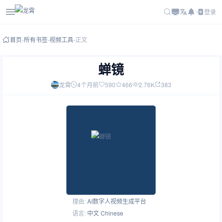
登录
首页
-
所有书签
-
视频工具
-
正文
蝉镜
龙霄
4个月前
590
466
2.76K
383
理由:
AI数字人视频生成平台
语言:
中文 Chinese