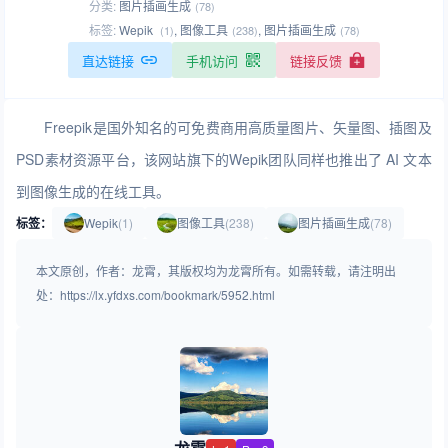
分类:
图片插画生成
(78)
标签:
Wepik
,
图像工具
,
图片插画生成
(1)
(238)
(78)
直达链接
手机访问
链接反馈
Freepik是国外知名的可免费商用高质量图片、矢量图、插图及
PSD素材资源平台，该网站旗下的Wepik团队同样也推出了 AI 文本
到图像生成的在线工具。
标签：
Wepik
(1)
图像工具
(238)
图片插画生成
(78)
本文原创，作者：龙霄，其版权均为龙霄所有。如需转载，请注明出
处：https://lx.yfdxs.com/bookmark/5952.html