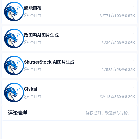
超能画布
4个月前
771
103
9.87K
改图鸭AI图片生成
4个月前
30
238
3.06K
ShutterStock AI图片生成
4个月前
582
28
6.32K
Civitai
4个月前
413
330
8.20K
评论表单
游客
您好，欢迎参与讨论。