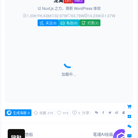
龙霄
Lv1
Rec2
以 Nuxt.js 之力，焕新 WordPress 体验
1.30K
6.63M
32.97W
63.79W
14.23W
1.07W
关注
(3)
私信(0)
打赏(1)
加载中…
分享：
生成海报
0
收藏
215
415
0
悠船
笔魂AI绘画