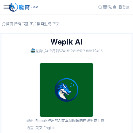
登录
首页
-
所有书签
-
图片插画生成
-
正文
Wepik AI
龙霄
4个月前
415
215
7.83K
495
理由:
Freepik推出的AI文本到图像的在线生成工具
语言:
英文 English