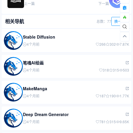
上一篇
下一篇
相关导航
总数：77
换一批
Stable Diffusion
4个月前
266
302
7.87K
笔魂AI绘画
4个月前
318
315
503
MakeManga
4个月前
187
190
1.77K
Deep Dream Generator
4个月前
781
315
9.65K