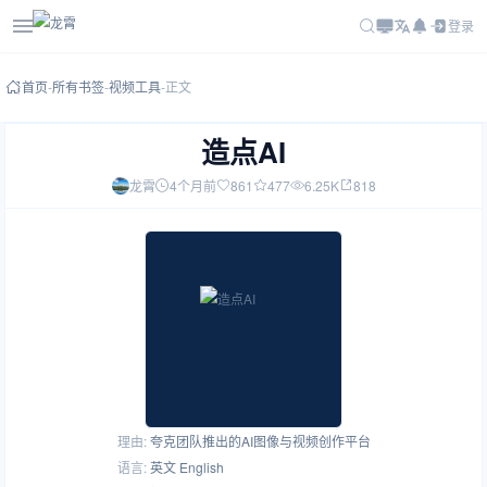
登录
首页
-
所有书签
-
视频工具
-
正文
造点AI
龙霄
4个月前
861
477
6.25K
818
理由:
夸克团队推出的AI图像与视频创作平台
语言:
英文 English