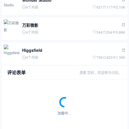
4个月前
437
117
2.10K
万彩微影
4个月前
344
254
5.88K
Higgsfield
4个月前
736
422
1.34K
评论表单
游客
您好，欢迎参与讨论。
加载中…