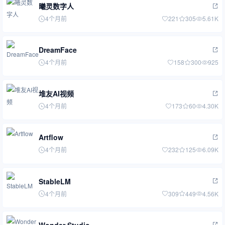
曦灵数字人
4个月前
221
305
5.61K
DreamFace
4个月前
158
300
925
堆友AI视频
4个月前
173
60
4.30K
Artflow
4个月前
232
125
6.09K
StableLM
4个月前
309
449
4.56K
Wonder Studio