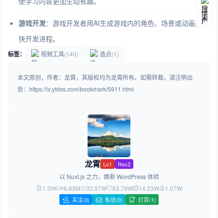
使学习内容更加生动有趣。
游戏开发
：
游戏开发者用AI生成游戏内的角色、场景或动画，加
快开发进程。
标签：
视频工具
(140)
造点
(1)
本文原创，作者：龙霄，其版权均为龙霄所有。如需转载，请注明出
处：https://lx.yfdxs.com/bookmark/5911.html
龙霄
Lv1
Rec2
以 Nuxt.js 之力，焕新 WordPress 体验
1.30K
6.63M
32.97W
63.79W
14.23W
1.07W
关注
(3)
私信(0)
打赏(1)