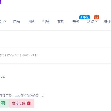
O
AI导航
新
务
作品
团队
问答
文档
书签
活动
关于
前
327
46
3.06K
473
片上色
图像工具
,
图片优化修复
(238)
(17)
链接反馈