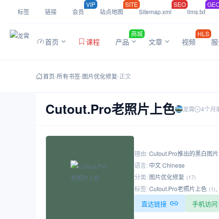
VIP
SITE
SEO
GE
标签
链接
会员
站点地图
Sitemap.xml
llms.txt
商城
HLS
首页
课程
产品
文章
视频
服
首页
-
所有书签
-
图片优化修复
-
正文
Cutout.Pro老照片上色
龙霄
4个月
理由:
Cutout.Pro推出的黑白图
语言:
中文 Chinese
分类:
图片优化修复
(17)
标签:
Cutout.Pro老照片上色
,
(1)
直达链接
手机访问