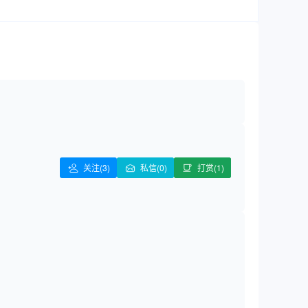
关注
(3)
私信(0)
打赏(1)