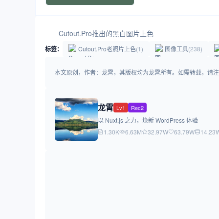
Cutout.Pro推出的黑白图片上色
标签：
Cutout.Pro老照片上色
(1)
图像工具
(238)
本文原创，作者：龙霄，其版权均为龙霄所有。如需转载，请注明出处：https:/
龙霄
Lv1
Rec2
以 Nuxt.js 之力，焕新 WordPress 体验
1.30K
6.63M
32.97W
63.79W
14.23