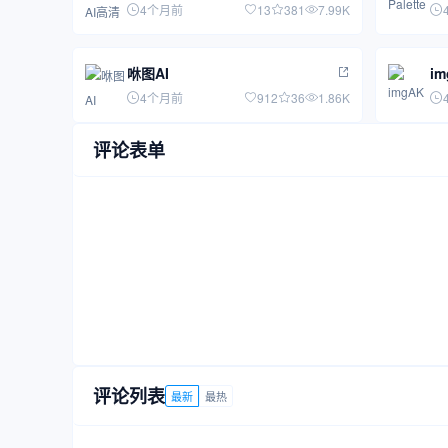
4个月前
13
381
7.99K
咻图AI
i
4个月前
912
36
1.86K
评论表单
评论列表
最新
最热