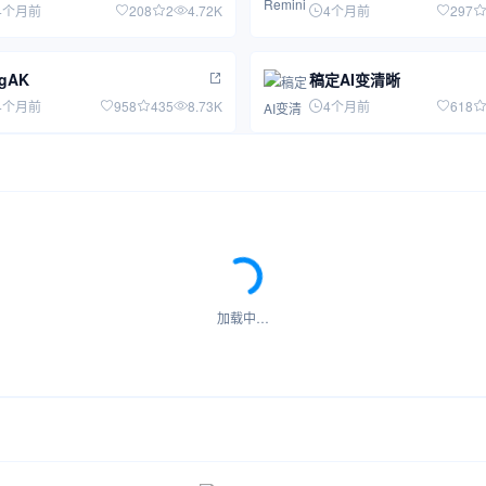
4个月前
208
2
4.72K
4个月前
297
mgAK
稿定AI变清晰
4个月前
958
435
8.73K
4个月前
618
加载中…