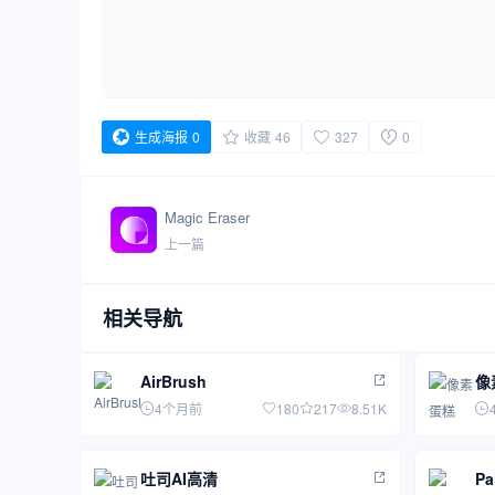
生成海报
0
收藏
46
327
0
Magic Eraser
上一篇
相关导航
AirBrush
像
4个月前
180
217
8.51K
吐司AI高清
Pa