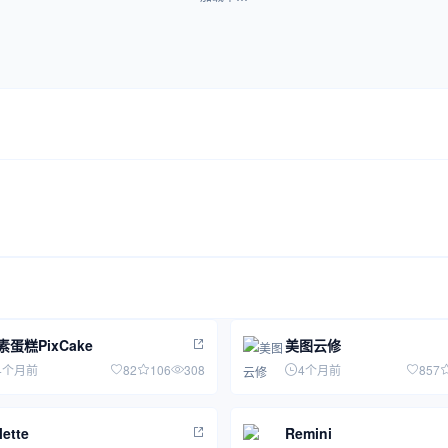
素蛋糕PixCake
美图云修
4个月前
82
106
308
4个月前
857
lette
Remini