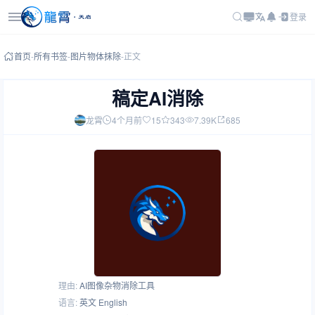
登录
首页
-
所有书签
-
图片物体抹除
-
正文
稿定AI消除
龙霄
4个月前
15
343
7.39K
685
理由:
AI图像杂物消除工具
语言:
英文 English