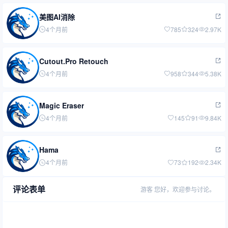
美图AI消除
4个月前
785
324
2.97K
Cutout.Pro Retouch
4个月前
958
344
5.38K
Magic Eraser
4个月前
145
91
9.84K
Hama
4个月前
73
192
2.34K
评论表单
游客
您好，欢迎参与讨论。