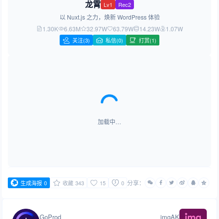
龙霄
Lv1
Rec2
以 Nuxt.js 之力，焕新 WordPress 体验
1.30K
6.63M
32.97W
63.79W
14.23W
1.07W
关注
(3)
私信(0)
打赏(1)
加载中…
分享：
生成海报
0
收藏
343
15
0
GoProd
imgAK