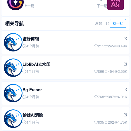
上一篇
下一篇
相关导航
总数：15
换一批
蜜蜂剪辑
4个月前
211
245
8.49K
LiblibAI去水印
4个月前
866
454
2.55K
Bg Eraser
4个月前
768
387
4.01K
绘蛙AI消除
4个月前
835
202
1.75K