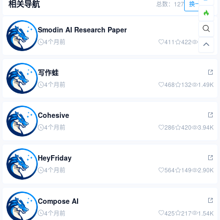
相关导航
总数：127
换一批
Smodin AI Research Paper
4个月前
411
422
1.89K
写作蛙
4个月前
468
132
1.49K
Cohesive
4个月前
286
420
3.94K
HeyFriday
4个月前
564
149
2.90K
Compose AI
4个月前
425
217
1.54K