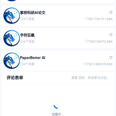
掌桥科研AI论文
4个月前
931
91
1.89K
字符狂飙
4个月前
735
36
2.66K
PaperBetter AI
4个月前
732
488
9.66K
评论表单
游客
您好，欢迎参与讨论。
加载中…