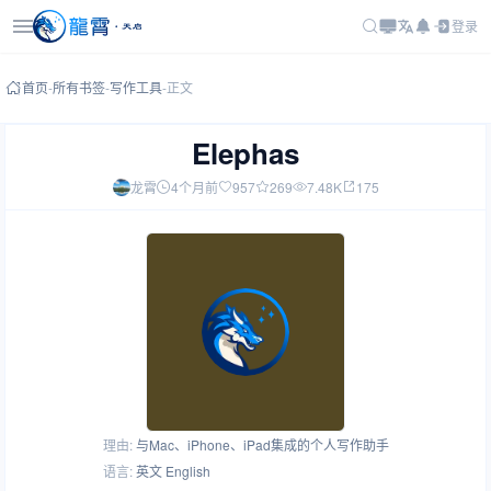
登录
首页
-
所有书签
-
写作工具
-
正文
Elephas
龙霄
4个月前
957
269
7.48K
175
理由:
与Mac、iPhone、iPad集成的个人写作助手
语言:
英文 English