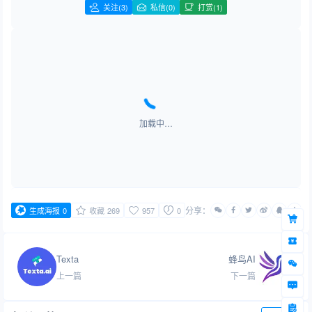
关注
(3)
私信(0)
打赏(1)
加载中…
分享：
生成海报
0
收藏
269
957
0
Texta
蜂鸟AI
上一篇
下一篇