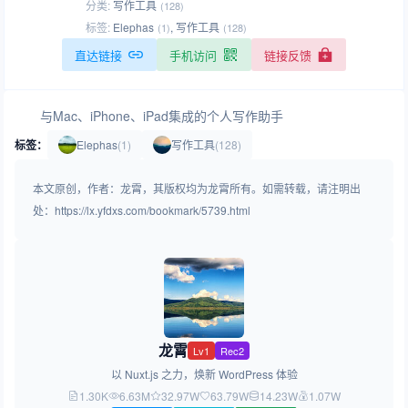
分类:
写作工具
(128)
标签:
Elephas
,
写作工具
(1)
(128)
直达链接
手机访问
链接反馈
与Mac、iPhone、iPad集成的个人写作助手
标签：
Elephas
(1)
写作工具
(128)
本文原创，作者：龙霄，其版权均为龙霄所有。如需转载，请注明出
处：https://lx.yfdxs.com/bookmark/5739.html
龙霄
Lv1
Rec2
以 Nuxt.js 之力，焕新 WordPress 体验
1.30K
6.63M
32.97W
63.79W
14.23W
1.07W