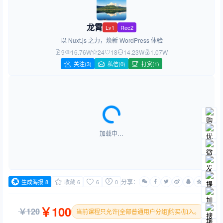
龙霄
Lv1
Rec2
以 Nuxt.js 之力，焕新 WordPress 体验
9
16.76W
24
18
14.23W
1.07W
关注
(3)
私信(0)
打赏(1)
加载中…
分享：
生成海报
8
收藏
6
6
0
￥
100
￥
120
当前课程只允许[全部普通用户分组]购买/加入。