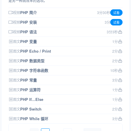
是另一种高效率的选项。
PHP 简介
视频
3分30秒
试看
PHP 安装
视频
3分
试看
PHP 语法
视频
3分3秒
PHP 变量
图文
1分
PHP Echo / Print
图文
2分
PHP 数据类型
图文
2分
PHP 字符串函数
图文
10秒
PHP 常量
图文
3分
PHP 运算符
图文
1分
PHP If…Else
图文
1分
PHP Switch
图文
2分
PHP While 循环
图文
3分