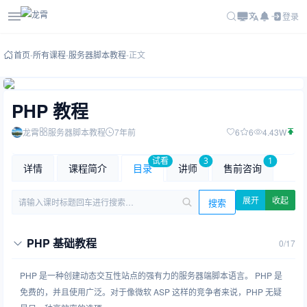
登录
首页
-
所有课程
-
服务器脚本教程
-
正文
PHP 教程
龙霄
服务器脚本教程
7年前
6
6
4.43W
试看
3
1
详情
课程简介
目录
讲师
售前咨询
展开
收起
搜索
请输入课时标题回车进行搜索…
PHP 基础教程
0/17
PHP 是一种创建动态交互性站点的强有力的服务器端脚本语言。 PHP 是
免费的，并且使用广泛。对于像微软 ASP 这样的竞争者来说，PHP 无疑