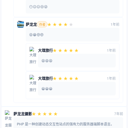
😶😐😑😒😜
萨龙龙
1年前
作者
😝😁🤑🤑
大理旅行
1年前
😫😫😫
大理旅行
1年前
😀😀😀
萨龙龙摄影
7年前
PHP 是一种创建动态交互性站点的强有力的服务器端脚本语言。