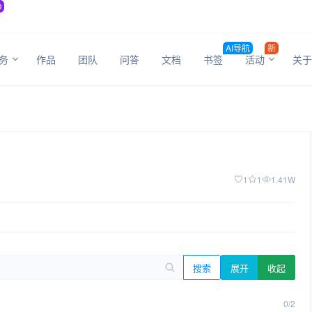
O
AI导航
新
务
作品
团队
问答
文档
书签
活动
关于
1
1
1.41W
搜索
展开
收起
0/2