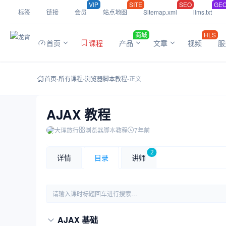
VIP
SITE
SEO
GE
标签
链接
会员
站点地图
Sitemap.xml
llms.txt
商城
HLS
首页
课程
产品
文章
视频
服
首页
-
所有课程
-
浏览器脚本教程
-
正文
AJAX 教程
大理旅行
浏览器脚本教程
7年前
2
详情
目录
讲师
请输入课时标题回车进行搜索…
AJAX 基础