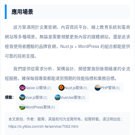
應用場景
該方案適用於企業官網、內容資訊平台、線上教育系統和電商
網站等多種場景。無論是需要頻繁更新內容的媒體網站，還是追求
極致使用者體驗的品牌官網，Nuxt.js + WordPress 的組合都能提供
可靠的技術支撐。
我們提供從需求分析、架構設計、開發實施到後期維運的全流
程服務，確保每個專案都能達到預期的效能指標和業務目標。
Naive UI繁体
(2)
Nuxt.js繁体
(6)
PHP繁体
(6)
標籤：
Vue.js繁体
(2)
VueUse繁体
(2)
WordPress繁体
(6)
本文原创，作者：龍霄，其版权均为龙霄所有。如需转载，请注明出处：
https://lx.yfdxs.com/zh-tw/service/7062.html