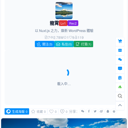
龍霄
Lv1
Rec2
以 Nuxt.js 之力，煥新 WordPress 體驗
7
2.78W
1
9
119
關注
(3)
私信(0)
打賞(1)
載入中…
分享：
生成海報
0
收藏
0
0
0