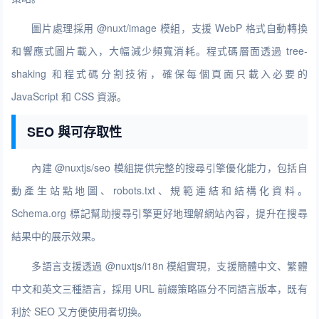
圖片處理採用 @nuxt/image 模組，支援 WebP 格式自動轉換
和響應式圖片載入，大幅減少頻寬消耗。程式碼層面透過 tree-
shaking 和程式碼分割技術，確保每個頁面只載入必要的
JavaScript 和 CSS 資源。
SEO 與可存取性
內建 @nuxtjs/seo 模組提供完整的搜尋引擎優化能力，包括自
動產生站點地圖、robots.txt、規範連結和結構化資料。
Schema.org 標記幫助搜尋引擎更好地理解網站內容，提升在搜尋
結果中的展示效果。
多語言支援透過 @nuxtjs/i18n 模組實現，支援簡體中文、繁體
中文和英文三種語言，採用 URL 前綴策略區分不同語言版本，既有
利於 SEO 又方便使用者切換。