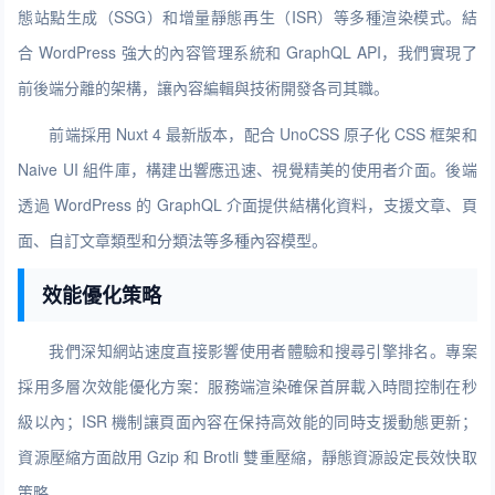
態站點生成（SSG）和增量靜態再生（ISR）等多種渲染模式。結
合 WordPress 強大的內容管理系統和 GraphQL API，我們實現了
前後端分離的架構，讓內容編輯與技術開發各司其職。
前端採用 Nuxt 4 最新版本，配合 UnoCSS 原子化 CSS 框架和
Naive UI 組件庫，構建出響應迅速、視覺精美的使用者介面。後端
透過 WordPress 的 GraphQL 介面提供結構化資料，支援文章、頁
面、自訂文章類型和分類法等多種內容模型。
效能優化策略
我們深知網站速度直接影響使用者體驗和搜尋引擎排名。專案
採用多層次效能優化方案：服務端渲染確保首屏載入時間控制在秒
級以內；ISR 機制讓頁面內容在保持高效能的同時支援動態更新；
資源壓縮方面啟用 Gzip 和 Brotli 雙重壓縮，靜態資源設定長效快取
策略。