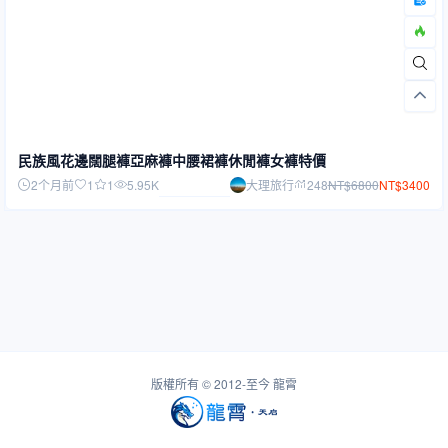
民族風花邊闊腿褲亞麻褲中腰裙褲休閒褲女褲特價
2个月前
1
1
5.95K
大理旅行
248
NT$
6800
NT$
3400
版權所有 © 2012-至今
龍霄