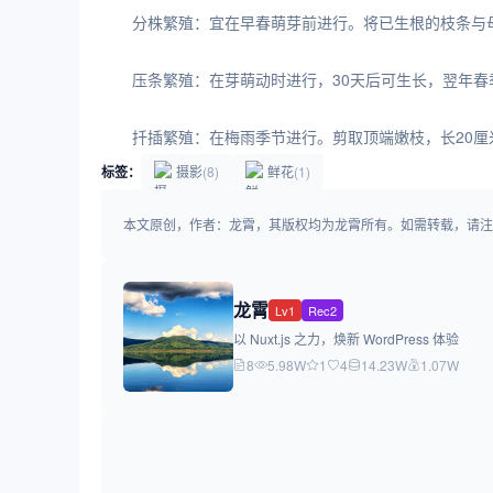
分株繁殖：宜在早春萌芽前进行。将已生根的枝条与
压条繁殖：在芽萌动时进行，30天后可生长，翌年
扦插繁殖：在梅雨季节进行。剪取顶端嫩枝，长20厘
标签：
摄影
(8)
鲜花
(1)
本文原创，作者：龙霄，其版权均为龙霄所有。如需转载，请注明出处：https://
龙霄
Lv1
Rec2
以 Nuxt.js 之力，焕新 WordPress 体验
8
5.98W
1
4
14.23W
1.07W