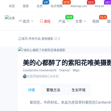
VIP
SITE
SEO
GE
标签
链接
会员
站点地图
Sitemap.xml
llms.txt
商城
HLS
首页
课程
产品
文章
视频
服
首页
-
所有作品
-
植物摄影
-
正文
7美的心都醉了的紫阳花唯美摄影
美的心都醉了的紫阳花唯美摄
Cardiandra moellendorfii （Hance） Migo
龙霄
植物摄影
8年前
详情
繁殖方法
生长环境
紫阳花，中药材名。本品为虎耳草科紫阳花Cardiandra 