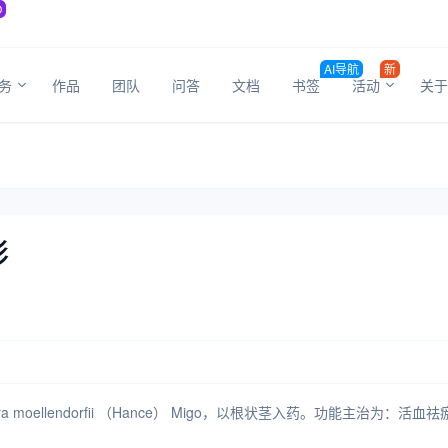
O
AI导航
新
务
作品
团队
问答
文档
书签
活动
关于
影
moellendorfii （Hance） Migo，以根状茎入药。功能主治为：活