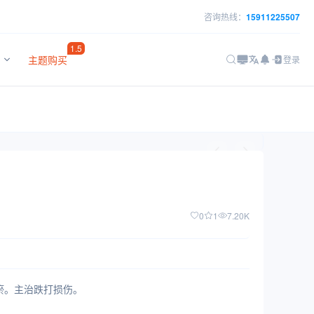
咨询热线：
15911225507
1.5
主题购买
登录
1美的心
紫阳花，中药
0
1
7.20K
血祛瘀。主治跌打损伤。