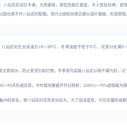
。八仙花花洁白丰满，大而美丽，其花色能红能蓝，令人悦目怡神，是
的公园也离不开八仙花的配植。现代公园和风景区都以成片栽植，形成景观
八仙花的生长适温为18～28℃，冬季温度不低于5℃。花芽分化需5～
要注意排水，防止受涝引起烂根。冬季室内盆栽八仙花以稍干燥为好。过
5～50天形成花芽。平时栽培要避开烈日照射，以60%～70%遮荫最为
壤pH的变化，使八仙花的花色变化较大。为了加深蓝色，可在花蕾形成