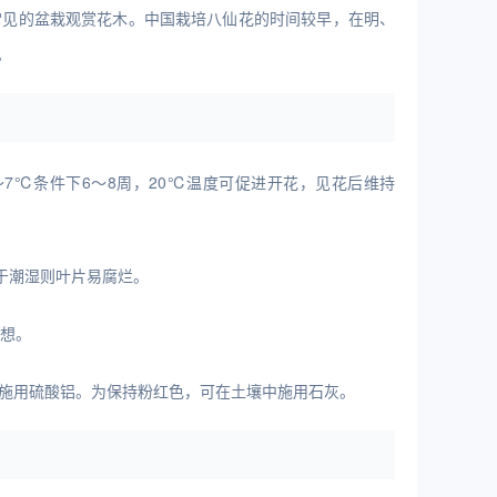
常见的盆栽观赏花木。中国栽培八仙花的时间较早，在明、
。
7℃条件下6～8周，20℃温度可促进开花，见花后维持
于潮湿则叶片易腐烂。
理想。
期施用硫酸铝。为保持粉红色，可在土壤中施用石灰。