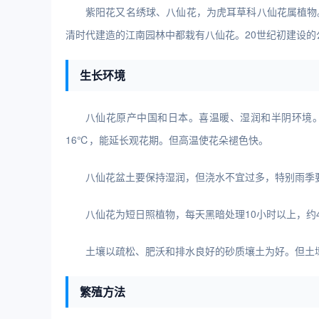
紫阳花又名绣球、八仙花，为虎耳草科八仙花属植物
清时代建造的江南园林中都栽有八仙花。20世纪初建设
生长环境
八仙花原产中国和日本。喜温暖、湿润和半阴环境。
16℃，能延长观花期。但高温使花朵褪色快。
八仙花盆土要保持湿润，但浇水不宜过多，特别雨季
八仙花为短日照植物，每天黑暗处理10小时以上，约4
土壤以疏松、肥沃和排水良好的砂质壤土为好。但土
繁殖方法