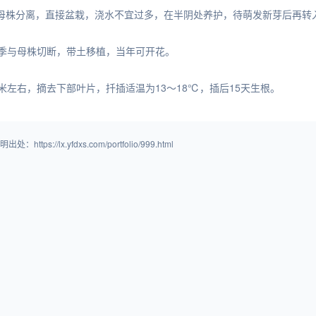
母株分离，直接盆栽，浇水不宜过多，在半阴处养护，待萌发新芽后再转
春季与母株切断，带土移植，当年可开花。
米左右，摘去下部叶片，扦插适温为13～18℃，插后15天生根。
lx.yfdxs.com/portfolio/999.html