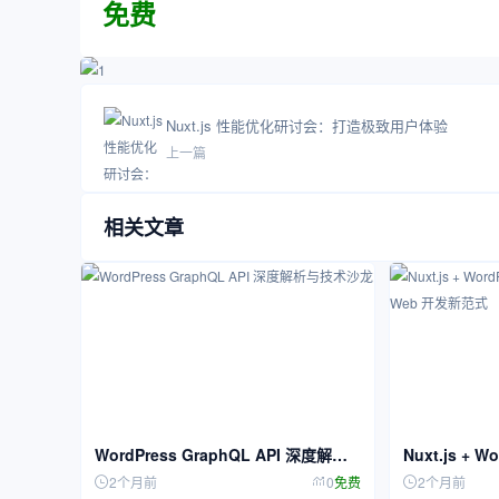
免费
Nuxt.js 性能优化研讨会：打造极致用户体验
上一篇
相关文章
WordPress GraphQL API 深度解析
Nuxt.js +
与技术沙龙
探索现代 We
2个月前
0
免费
2个月前