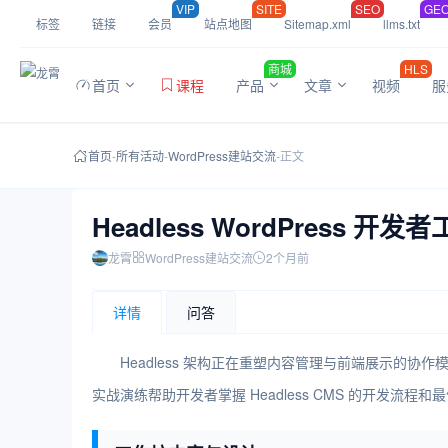
VIP
SITE
SEO
GE
标签
链接
会员
站点地图
Sitemap.xml
llms.txt
商城
HLS
首页
课程
产品
文章
视频
服
首页
-
所有活动
-
WordPress建站交流
-
正文
Headless WordPress
龙霄
WordPress建站交流
2个月前
详情
问答
Headless 架构正在重塑内容管理与前端展示的协作模式。
实战演练帮助开发者掌握 Headless CMS 的开发流程和