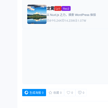
龙霄
Lv1
Rec2
以 Nuxt.js 之力，焕新 WordPress 体验
8
5.24K
14.23W
1.07W
生成海报
0
收藏
0
0
0