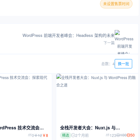
未设置售票时间
WordPress 前端开发者峰会：Headless 架构的未来
下一篇
总数：4
换一批
 WordPress 技术交流会：
全栈开发者大会：Nuxt.js 与
b 开发新范式
WordPress 的融合之道
100
50
0
￥
12
￥
8
2个月前
123
精选