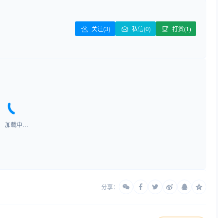
关注
(3)
私信(0)
打赏(1)
加载中…
分享：