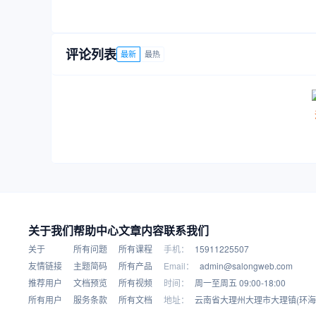
评论列表
最新
最热
关于我们
帮助中心
文章内容
联系我们
关于
所有问题
所有课程
手机：
15911225507
友情链接
主题简码
所有产品
Email：
admin@salongweb.com
推荐用户
文档预览
所有视频
时间：
周一至周五 09:00-18:00
所有用户
服务条款
所有文档
地址：
云南省大理州大理市大理镇(环海