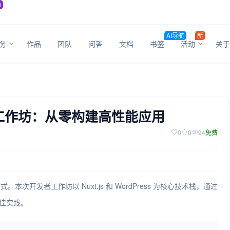
O
AI导航
新
务
作品
团队
问答
文档
书签
活动
关于
 开发者工作坊：从零构建高性能应用
0
0
94
免费
本次开发者工作坊以 Nuxt.js 和 WordPress 为核心技术栈，通过
最佳实践。