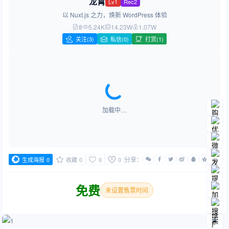
龙霄
Lv1
Rec2
以 Nuxt.js 之力，焕新 WordPress 体验
8
5.24K
14.23W
1.07W
关注
(3)
私信(0)
打赏(1)
加载中…
分享：
生成海报
0
收藏
0
0
0
免费
未设置售票时间