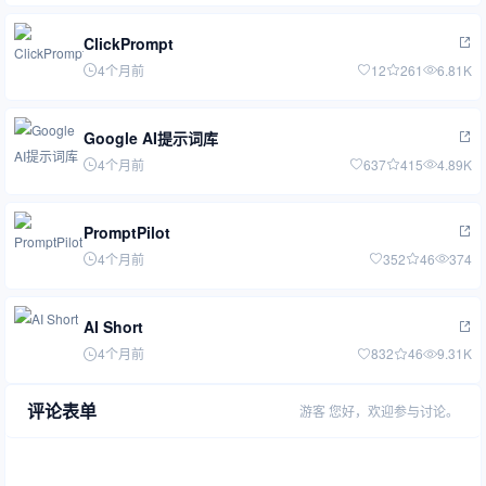
ClickPrompt
4个月前
12
261
6.81K
Google AI提示词库
4个月前
637
415
4.89K
PromptPilot
4个月前
352
46
374
AI Short
4个月前
832
46
9.31K
评论表单
游客
您好，欢迎参与讨论。