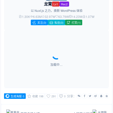
龙霄
Lv1
Rec2
以 Nuxt.js 之力，焕新 WordPress 体验
1.30K
6.63M
32.97W
63.79W
14.23W
1.07W
关注
(3)
私信(0)
打赏(1)
加载中…
分享：
生成海报
0
收藏
198
291
0