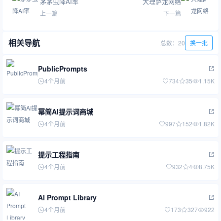
茅茅虫降AI率
大理萨龙网络
上一篇
下一篇
相关导航
总数：20
换一批
PublicPrompts
4个月前
734
35
1.15K
幂简AI提示词商城
4个月前
997
152
1.82K
提示工程指南
4个月前
932
4
8.75K
AI Prompt Library
4个月前
173
327
922