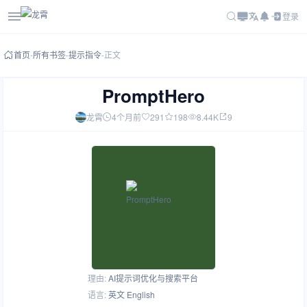
登录
首页
-
所有书签
-
提示指令
-
正文
PromptHero
龙霄
4个月前
291
198
8.44K
9
理由:
AI提示词优化与搜索平台
语言:
英文 English